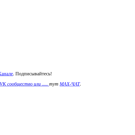
анале
. Подписывайтесь!
VK сообщество или .....
тут
MAX-ЧАТ
.