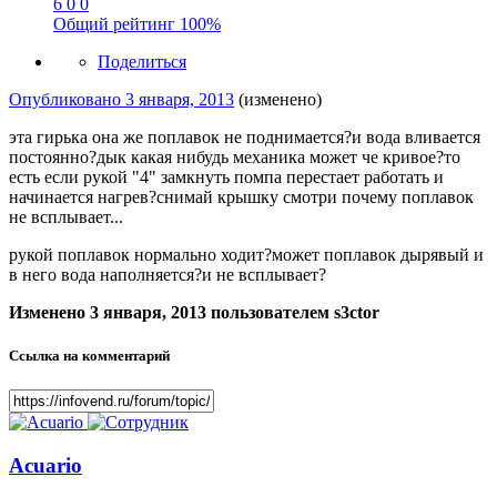
6
0
0
Общий рейтинг
100%
Поделиться
Опубликовано
3 января, 2013
(изменено)
эта гирька она же поплавок не поднимается?и вода вливается
постоянно?дык какая нибудь механика может че кривое?то
есть если рукой "4" замкнуть помпа перестает работать и
начинается нагрев?снимай крышку смотри почему поплавок
не всплывает...
рукой поплавок нормально ходит?может поплавок дырявый и
в него вода наполняется?и не всплывает?
Изменено
3 января, 2013
пользователем s3ctor
Ссылка на комментарий
Acuario