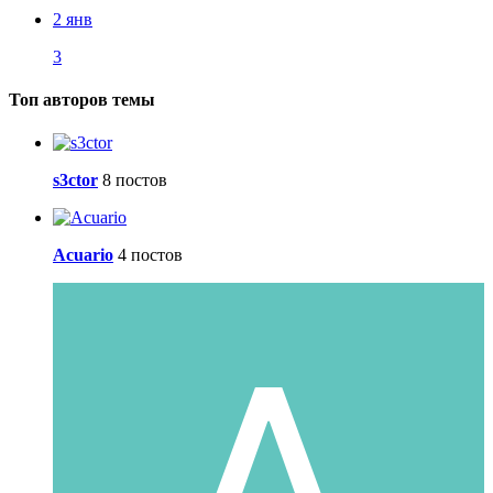
2 янв
3
Топ авторов темы
s3ctor
8 постов
Acuario
4 постов