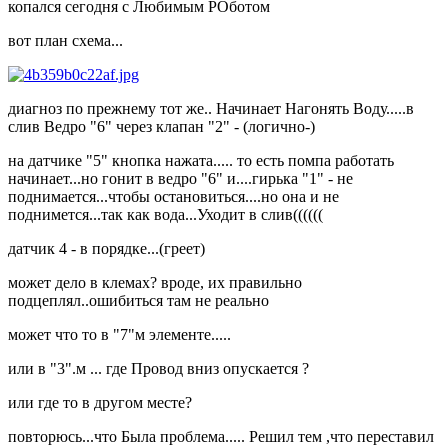
копался сегодня с Любимым РОботом
вот план схема...
диагноз по прежнему тот же.. Начинает Нагонять Воду.....в
слив Ведро "6" через клапан "2" - (логично-)
на датчике "5" кнопка нажата..... то есть помпа работать
начинает...но гонит в ведро "6" и....гирька "1" - не
поднимается...чтобы остановиться....но она и не
поднимется...так как вода...Уходит в слив((((((
датчик 4 - в порядке...(греет)
может дело в клемах? вроде, их правильно
подцеплял..ошибиться там не реально
может что то в "7"м элементе.....
или в "3".м ... где Провод вниз опускается ?
или где то в другом месте?
повторюсь...что Была проблема..... Решил тем ,что переставил