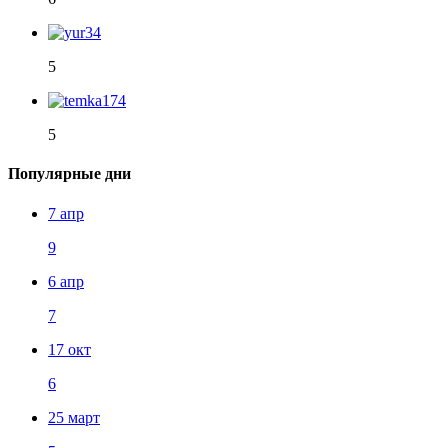
5
5
Популярные дни
7 апр
9
6 апр
7
17 окт
6
25 март