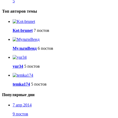
5
Топ авторов темы
Kot-brunet
7 постов
МультиВенд
6 постов
yur34
5 постов
temka174
5 постов
Популярные дни
7 апр 2014
9 постов