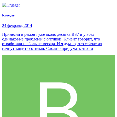
Krueger
24 февраля, 2014
Принесли в ремонт уже около десятка BS7 и у всех
одинаковые проблемы с оптикой. Клиент говорит, что
отработали не больше месяца. И я думаю, что сейчас их
начнут тащить сотнями. Сложно придумать что-то