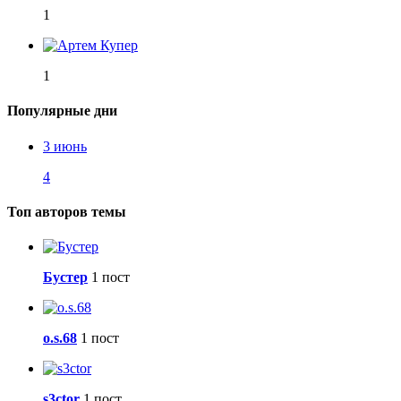
1
1
Популярные дни
3 июнь
4
Топ авторов темы
Бустер
1 пост
o.s.68
1 пост
s3ctor
1 пост