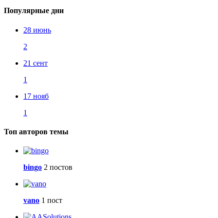
Популярные дни
28 июнь
2
21 сент
1
17 нояб
1
Топ авторов темы
bingo
2 постов
vano
1 пост