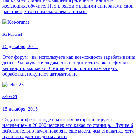
Вы в своей станице объявления расклейте, найдите
желающих, обучите. Пусть рядом с вашими аппаратами свои
расставят, что б вам было чем заняться.
Kot-brunet
15 декабря, 2015
Этот форум - вы используете как возможность зарабатывания
денег. Вы вдуваете людям, что вендинг это та же нефтяная
вышка, только качай. Они ведутся, платят вам за курс
обработки, покупают автоматы, на
celica23
15 декабря, 2015
Судя по инфе о городе в котором автор оперирует с
населением в 20 000 человек это какая-то станица... Лучше б
действительно начал покорять еще места, чем страдать... хотя
пусть страдает гляди на авито