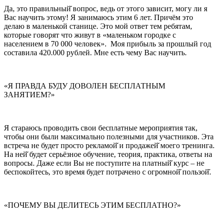
Да, это правильный̆ вопрос, ведь от этого зависит, могу ли я
Вас научить этому! Я занимаюсь этим 6 лет. Причём это
делаю в маленькой станице. Это мой ответ тем ребятам,
которые говорят что живут в «маленьком городке с
населением в 70 000 человек». Моя прибыль за прошлый год
составила 420.000 рублей. Мне есть чему Вас научить.
«Я ПРАВДА БУДУ ДОВОЛЕН БЕСПЛАТНЫМ
ЗАНЯТИЕМ?»
Я стараюсь проводить свои бесплатные мероприятия так,
чтобы они были максимально полезными для участников. Эта
встреча не будет просто рекламой̆ и продажей̆ моего тренинга.
На ней̆ будет серьёзное обучение, теория, практика, ответы на
вопросы. Даже если Вы не поступите на платный̆ курс – не
беспокойтесь, это время будет потрачено с огромной̆ пользой̆.
«ПОЧЕМУ ВЫ ДЕЛИТЕСЬ ЭТИМ БЕСПЛАТНО?»