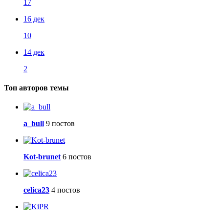
17
16 дек
10
14 дек
2
Топ авторов темы
a_bull
9 постов
Kot-brunet
6 постов
celica23
4 постов