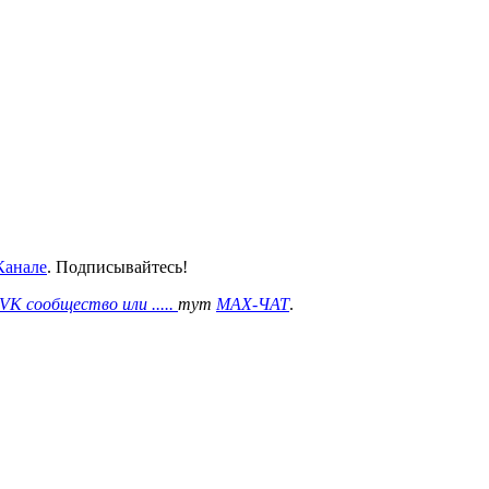
анале
. Подписывайтесь!
VK сообщество или .....
тут
MAX-ЧАТ
.