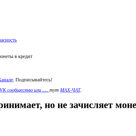
пасность
монеты в кредит
анале
. Подписывайтесь!
VK сообщество или .....
тут
MAX-ЧАТ
.
инимает, но не зачисляет мон