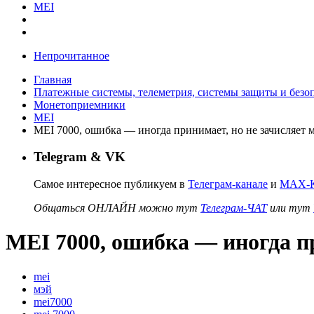
MEI
Непрочитанное
Главная
Платежные системы, телеметрия, системы защиты и безо
Монетоприемники
MEI
MEI 7000, ошибка — иногда принимает, но не зачисляет 
Telegram & VK
Самое интересное публикуем в
Телеграм-канале
и
MAX-К
Общаться ОНЛАЙН можно тут
Телеграм-ЧАТ
или тут
MEI 7000, ошибка — иногда пр
mei
мэй
mei7000