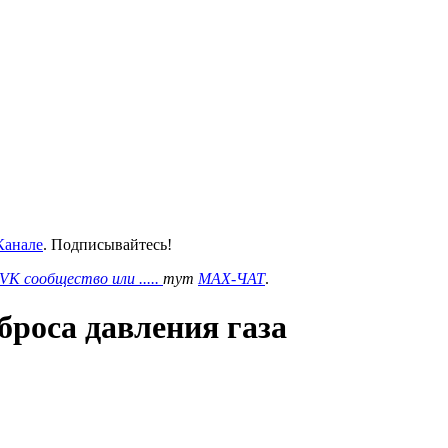
анале
. Подписывайтесь!
VK сообщество или .....
тут
MAX-ЧАТ
.
броса давления газа