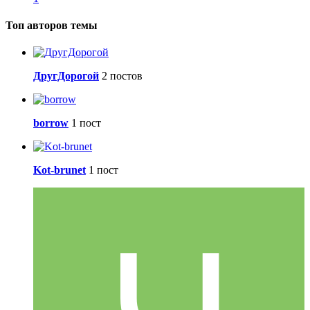
Топ авторов темы
ДругДорогой
2 постов
borrow
1 пост
Kot-brunet
1 пост