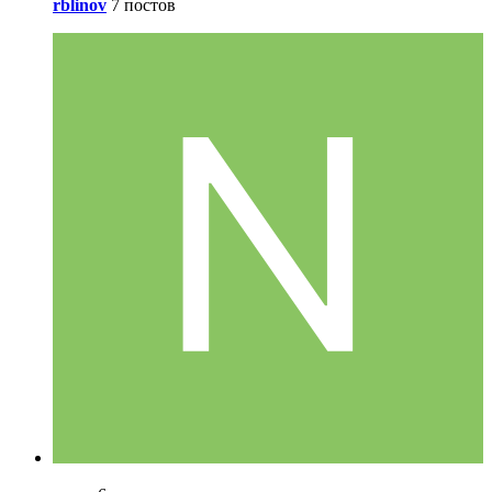
rblinov
7 постов