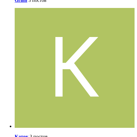
Grinn
3 постов
Каток
3 постов