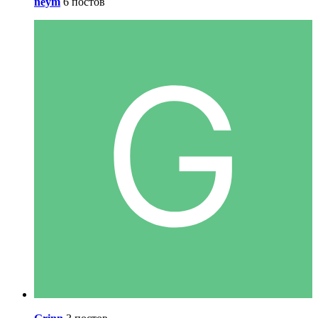
neym
6 постов