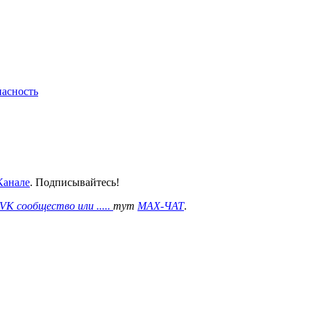
пасность
анале
. Подписывайтесь!
VK сообщество или .....
тут
MAX-ЧАТ
.