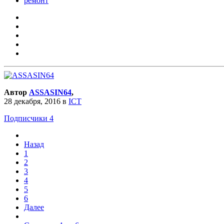
ремонт
Автор
ASSASIN64
,
28 декабря, 2016
в
ICT
Подписчики
4
Назад
1
2
3
4
5
6
Далее