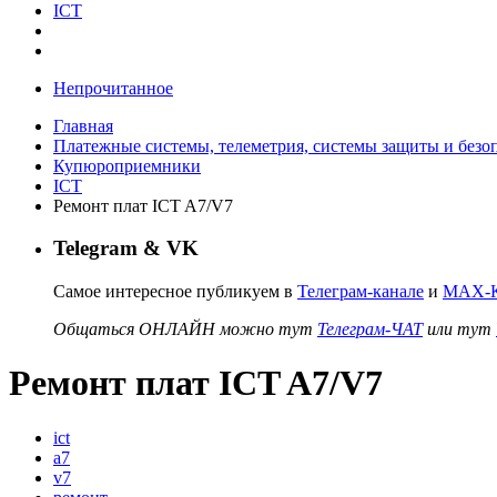
ICT
Непрочитанное
Главная
Платежные системы, телеметрия, системы защиты и безо
Купюроприемники
ICT
Ремонт плат ICT A7/V7
Telegram & VK
Самое интересное публикуем в
Телеграм-канале
и
MAX-К
Общаться ОНЛАЙН можно тут
Телеграм-ЧАТ
или тут
Ремонт плат ICT A7/V7
ict
a7
v7