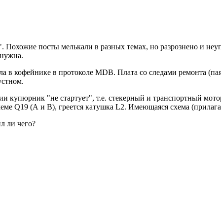
. Похожие посты мелькали в разных темах, но разрознено и неуп
 нужна.
в кофейнике в протоколе MDB. Плата со следами ремонта (паяная
устном.
ии купюрник "не стартует", т.е. стекерный и транспортный мот
еме Q19 (А и В), греется катушка L2. Имеющаяся схема (прилага
л ли чего?