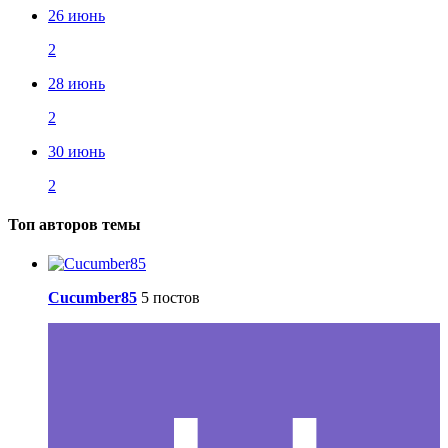
26 июнь
2
28 июнь
2
30 июнь
2
Топ авторов темы
Cucumber85
5 постов