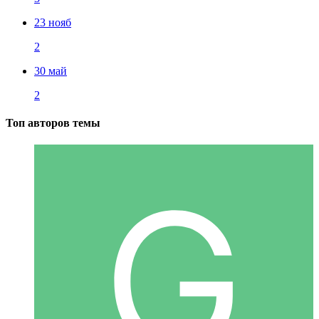
23 нояб
2
30 май
2
Топ авторов темы