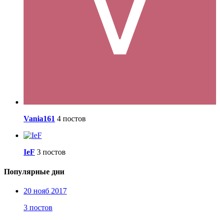
Vania161
4 постов
IeF
3 постов
Популярные дни
20 нояб 2017
3 постов