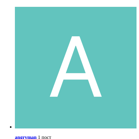
angryman
1 пост