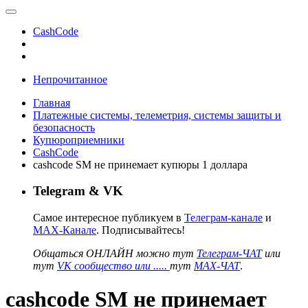
CashCode
Непрочитанное
Главная
Платежные системы, телеметрия, системы защиты и
безопасность
Купюроприемники
CashCode
cashcode SM не принемает купюры 1 доллара
Telegram & VK
Самое интересное публикуем в
Телеграм-канале
и
MAX-Канале
. Подписывайтесь!
Общаться ОНЛАЙН можно тут
Телеграм-ЧАТ
или
тут
VK сообщество или .....
тут
MAX-ЧАТ
.
cashcode SM не принемает