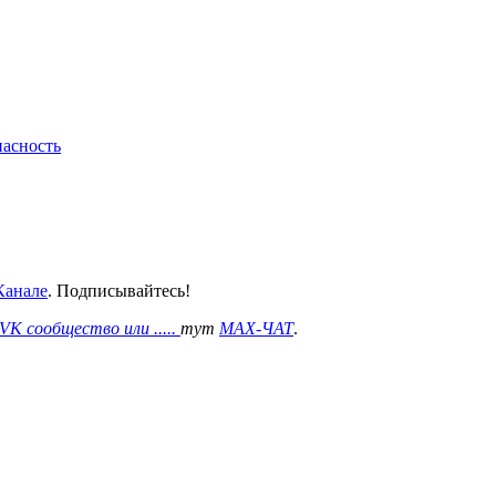
пасность
анале
. Подписывайтесь!
VK сообщество или .....
тут
MAX-ЧАТ
.