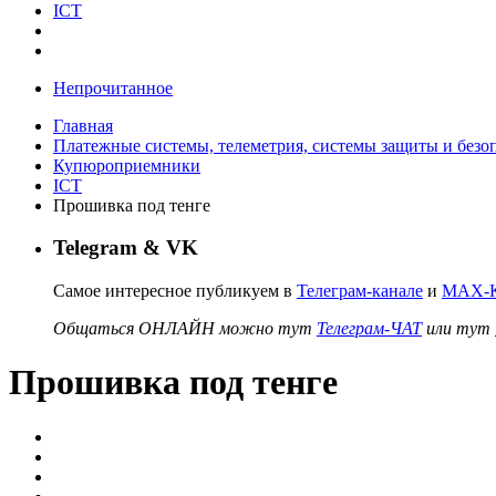
ICT
Непрочитанное
Главная
Платежные системы, телеметрия, системы защиты и безо
Купюроприемники
ICT
Прошивка под тенге
Telegram & VK
Самое интересное публикуем в
Телеграм-канале
и
MAX-К
Общаться ОНЛАЙН можно тут
Телеграм-ЧАТ
или тут
Прошивка под тенге