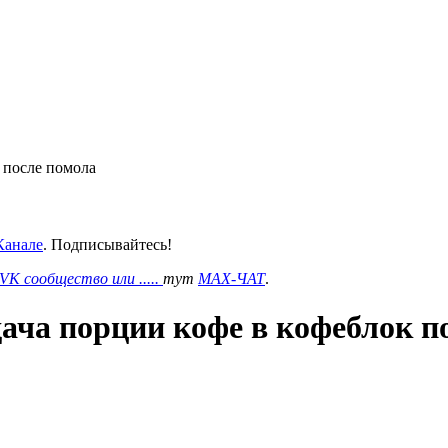
к после помола
анале
. Подписывайтесь!
VK сообщество или .....
тут
MAX-ЧАТ
.
дача порции кофе в кофеблок п