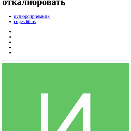
откалибровать
купюроприемник
coges lithos