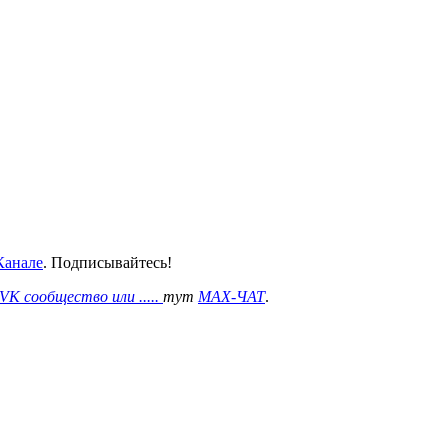
анале
. Подписывайтесь!
VK сообщество или .....
тут
MAX-ЧАТ
.