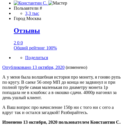
Пользавтели #
3,3 тыс
Город
Москва
Отзывы
2
0
0
Общий рейтинг
100%
Поделиться
Опубликовано
13 октября, 2020
(изменено)
А у меня была волшебная история про монету, я гоняю рупь
по кругу. В саеке 56 опер МП до конца не задвинул и при
полной трубе самая маленькая по диаметру монета 1р
попадала не в кэшбокс а в окошко сдачи. 4000р нагонял за
день ушлый клиент.
А Ваш вопрос про начисление 150р ни с того ни с сего а
вдруг так и остался загадкой! Разбирайтесь.
Изменено
13 октября, 2020
пользователем Константин С.