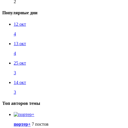
2
Популярные дни
12 окт
4
13 окт
4
25 окт
3
14 окт
3
Топ авторов темы
портер+
7 постов