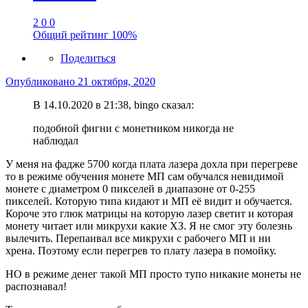
2
0
0
Общий рейтинг
100%
Поделиться
Опубликовано
21 октября, 2020
В 14.10.2020 в 21:38, bingo сказал:
подобной фигни с монетником никогда не
наблюдал
У меня на фадже 5700 когда плата лазера дохла при перегреве
то в режиме обучения монете МП сам обучался невидимой
монете с диаметром 0 пикселей в диапазоне от 0-255
пикселей. Которую типа кидают и МП её видит и обучается.
Короче это глюк матрицы на которую лазер светит и которая
монету читает или микрухи какие ХЗ. Я не смог эту болезнь
вылечить. Перепаивал все микрухи с рабочего МП и ни
хрена. Поэтому если перегрев то плату лазера в помойку.
НО в режиме денег такой МП просто тупо никакие монеты не
распознавал!