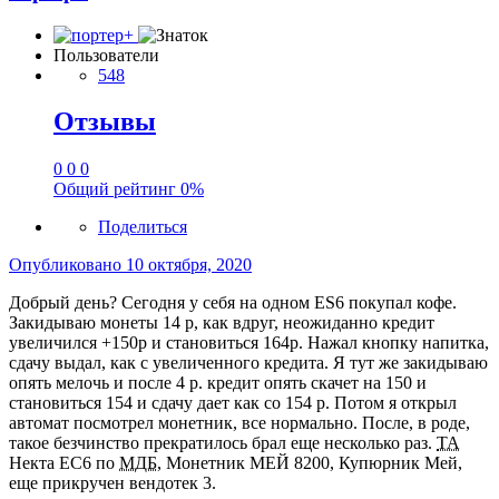
Пользователи
548
Отзывы
0
0
0
Общий рейтинг
0%
Поделиться
Опубликовано
10 октября, 2020
Добрый день? Сегодня у себя на одном ES6 покупал кофе.
Закидываю монеты 14 р, как вдруг, неожиданно кредит
увеличился +150р и становиться 164р. Нажал кнопку напитка,
сдачу выдал, как с увеличенного кредита. Я тут же закидываю
опять мелочь и после 4 р. кредит опять скачет на 150 и
становиться 154 и сдачу дает как со 154 р. Потом я открыл
автомат посмотрел монетник, все нормально. После, в роде,
такое безчинство прекратилось брал еще несколько раз.
ТА
Некта ЕС6 по
МДБ
, Монетник МЕЙ 8200, Купюрник Мей,
еще прикручен вендотек 3.