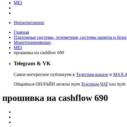
MEI
Непрочитанное
Главная
Платежные системы, телеметрия, системы защиты и безо
Монетоприемники
MEI
прошивка на cashflow 690
Telegram & VK
Самое интересное публикуем в
Телеграм-канале
и
MAX-К
Общаться ОНЛАЙН можно тут
Телеграм-ЧАТ
или тут
прошивка на cashflow 690