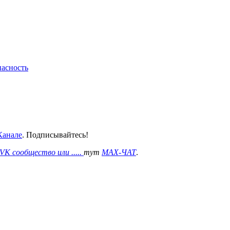
пасность
анале
. Подписывайтесь!
VK сообщество или .....
тут
MAX-ЧАТ
.