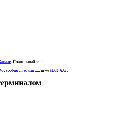
анале
. Подписывайтесь!
VK сообщество или .....
тут
MAX-ЧАТ
.
 терминалом