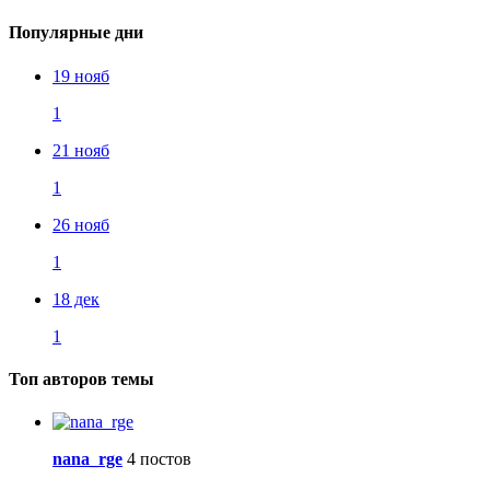
Популярные дни
19 нояб
1
21 нояб
1
26 нояб
1
18 дек
1
Топ авторов темы
nana_rge
4 постов