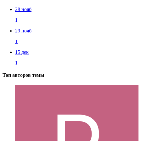
28 нояб
1
29 нояб
1
15 дек
1
Топ авторов темы