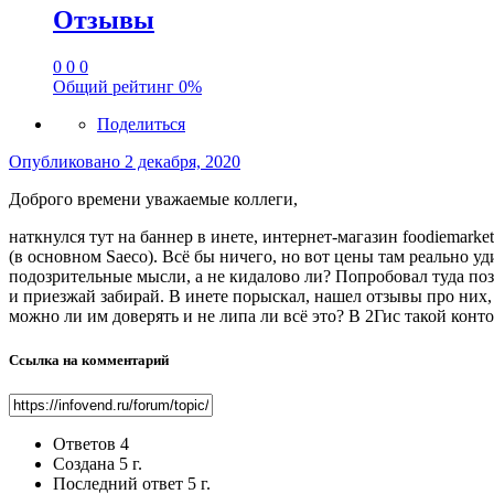
Отзывы
0
0
0
Общий рейтинг
0%
Поделиться
Опубликовано
2 декабря, 2020
Доброго времени уважаемые коллеги,
наткнулся тут на баннер в инете, интернет-магазин foodiemark
(в основном Saeco). Всё бы ничего, но вот цены там реально уди
подозрительные мысли, а не кидалово ли? Попробовал туда позв
и приезжай забирай. В инете порыскал, нашел отзывы про них
можно ли им доверять и не липа ли всё это? В 2Гис такой конто
Ссылка на комментарий
Ответов
4
Создана
5 г.
Последний ответ
5 г.