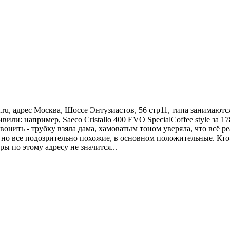
et.ru, адрес Москва, Шоссе Энтузиастов, 56 стр11, типа занимаю
вили: например, Saeco Cristallo 400 EVO SpecialCoffee style за 17
онить - трубку взяла дама, хамоватым тоном уверяла, что всё ре
, но все подозрительно похожие, в основном положительные. Кт
ры по этому адресу не значится...