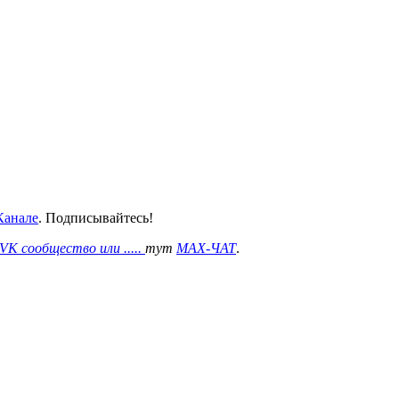
анале
. Подписывайтесь!
VK сообщество или .....
тут
MAX-ЧАТ
.