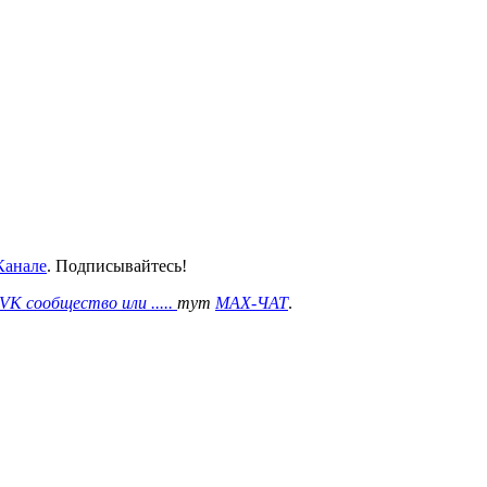
анале
. Подписывайтесь!
VK сообщество или .....
тут
MAX-ЧАТ
.