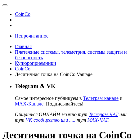
CoinCo
Непрочитанное
Главная
Платежные системы, телеметрия, системы защиты и
безопасность
Купюроприемники
CoinCo
Десятичная точка на CoinCo Vantage
Telegram & VK
Самое интересное публикуем в
Телеграм-канале
и
MAX-Канале
. Подписывайтесь!
Общаться ОНЛАЙН можно тут
Телеграм-ЧАТ
или
тут
VK сообщество или .....
тут
MAX-ЧАТ
.
Десятичная точка на CoinCo