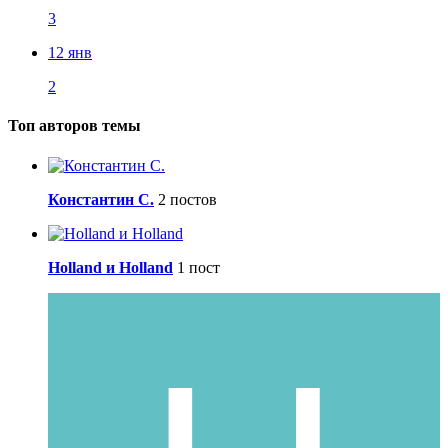
3
12 янв
2
Топ авторов темы
Константин С.
2 постов
Holland и Holland
1 пост