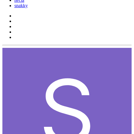
necta
snakky