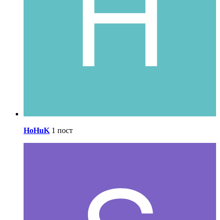
HoHuK
1 пост