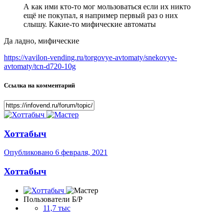
А как ими кто-то мог мользоваться если их никто
ещё не покупал, я например первый раз о них
слышу. Какие-то мифические автоматы
Да ладно, мифические
https://vavilon-vending.ru/torgovye-avtomaty/snekovye-
avtomaty/tcn-d720-10g
Ссылка на комментарий
Хоттабыч
Опубликовано
6 февраля, 2021
Хоттабыч
Пользователи Б/Р
11,7 тыс