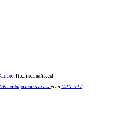
анале
. Подписывайтесь!
VK сообщество или .....
тут
MAX-ЧАТ
.