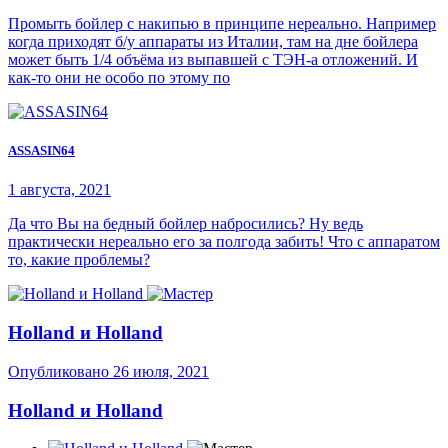
Промыть бойлер с накипью в принципе нереально. Например
когда приходят б/у аппараты из Италии, там на дне бойлера
может быть 1/4 объёма из выпавшей с ТЭН-а отложений. И
как-то они не особо по этому по
ASSASIN64
1 августа, 2021
Да что Вы на бедный бойлер набросились? Ну ведь
практически нереально его за полгода забить! Что с аппаратом
то, какие проблемы?
Holland и Holland
Опубликовано
26 июля, 2021
Holland и Holland