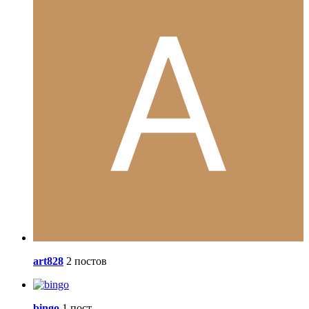
art828
2 постов
bingo
1 пост