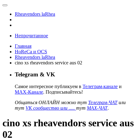
Rheavendors laRhea
Непрочитанное
Главная
HoReCa и OCS
Rheavendors laRhea
cino xs rheavendors service aus 02
Telegram & VK
Самое интересное публикуем в
Телеграм-канале
и
MAX-Канале
. Подписывайтесь!
Общаться ОНЛАЙН можно тут
Телеграм-ЧАТ
или
тут
VK сообщество или .....
тут
MAX-ЧАТ
.
cino xs rheavendors service aus
02