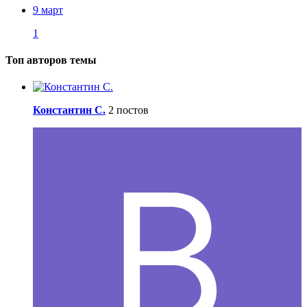
9 март
1
Топ авторов темы
Константин С.
2 постов