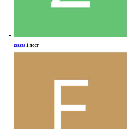
zszszs
1 пост