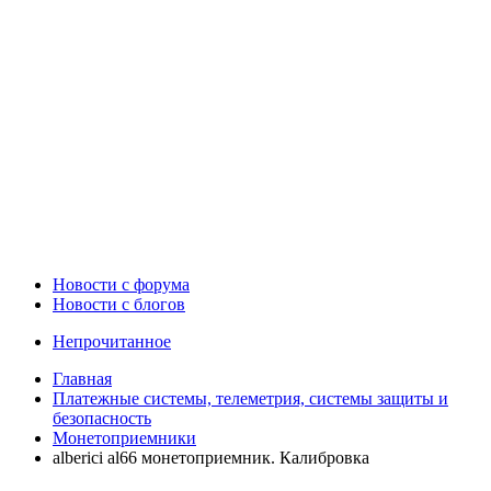
Новости c форума
Новости с блогов
Непрочитанное
Главная
Платежные системы, телеметрия, системы защиты и
безопасность
Монетоприемники
alberici al66 монетоприемник. Калибровка