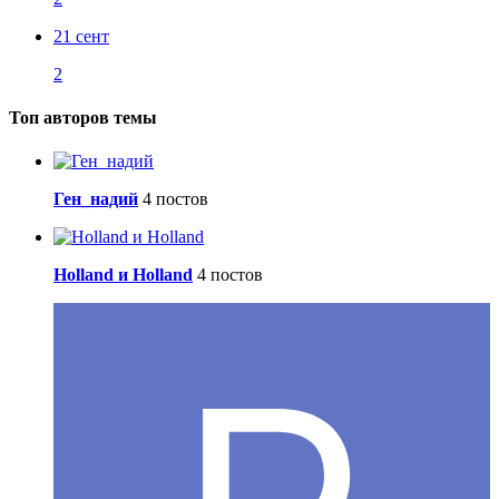
21 сент
2
Топ авторов темы
Ген_надий
4 постов
Holland и Holland
4 постов