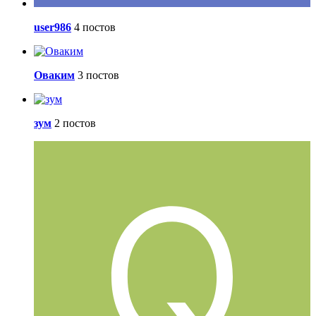
user986
4 постов
Оваким
3 постов
зум
2 постов