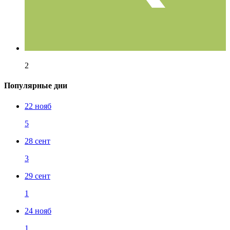
2
Популярные дни
22 нояб
5
28 сент
3
29 сент
1
24 нояб
1