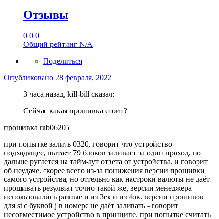
Отзывы
0
0
0
Общий рейтинг
N/A
Поделиться
Опубликовано
28 февраля, 2022
3 часа назад, kill-bill сказал:
Сейчас какая прошивка стоит?
прошивка rub06205
при попытке залить 0320, говорит что устройство
подходящее, пытает 79 блоков заливает за один проход, но
дальше ругается на тайм-аут ответа от устройства, и говорит
об неудаче. скорее всего из-за понижения версии прошивки
самого устройства, но оттельно как настроки валюты не даёт
прошивать результат точно такой же, версии менеджера
использовались разные и из 3ек и из 4ок. версии прошивок
для st с буквой j в номере не даёт заливать - говорит
несовместимое устройство в принципе. при попытке считать