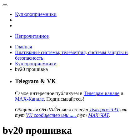
Купюроприемники
Непрочитанное
Главная
Платежные системы, телеметрия, системы защиты и
безопасность
Купюроприемники
bv20 прошивка
Telegram & VK
Самое интересное публикуем в
Телеграм-канале
и
MAX-Канале
. Подписывайтесь!
Общаться ОНЛАЙН можно тут
Телеграм-ЧАТ
или
тут
VK сообщество или .....
тут
MAX-ЧАТ
.
bv20 прошивка