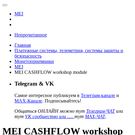
MEI
Непрочитанное
Главная
Платежные системы, телеметрия, системы защиты и
безопасность
Монетоприемники
MEI
MEI CASHFLOW workshop module
Telegram & VK
Самое интересное публикуем в
Телеграм-канале
и
MAX-Канале
. Подписывайтесь!
Общаться ОНЛАЙН можно тут
Телеграм-ЧАТ
или
тут
VK сообщество или .....
тут
MAX-ЧАТ
.
MEI CASHFLOW workshop