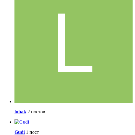
lubak
2 постов
Gudi
1 пост