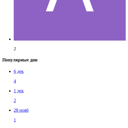
2
Популярные дни
6 дек
4
1 дек
2
28 нояб
1