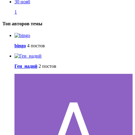
30 нояб
1
Топ авторов темы
bingo
4 постов
Ген_надий
2 постов