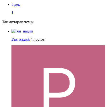
5 дек
1
Топ авторов темы
Ген_надий
4 постов