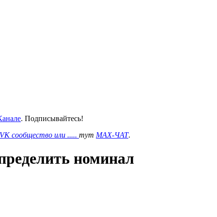
анале
. Подписывайтесь!
VK сообщество или .....
тут
MAX-ЧАТ
.
определить номинал