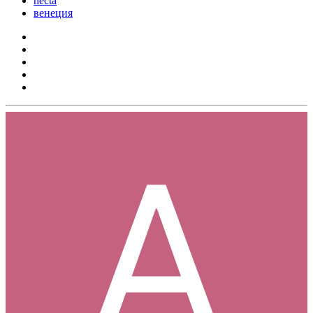
necta
венеция