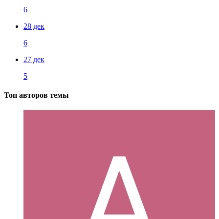
6
28 дек
6
27 дек
5
Топ авторов темы