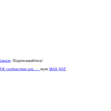
анале
. Подписывайтесь!
VK сообщество или .....
тут
MAX-ЧАТ
.