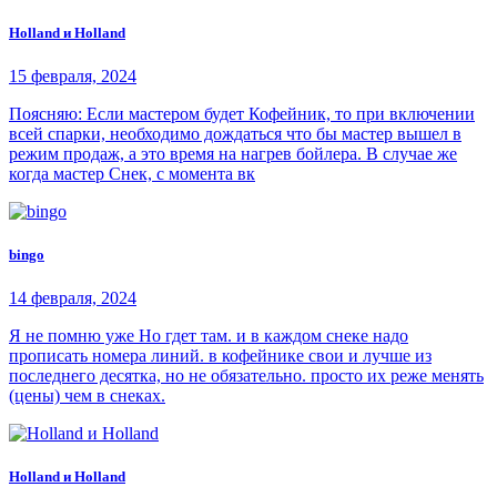
Holland и Holland
15 февраля, 2024
Поясняю: Если мастером будет Кофейник, то при включении
всей спарки, необходимо дождаться что бы мастер вышел в
режим продаж, а это время на нагрев бойлера. В случае же
когда мастер Снек, с момента вк
bingo
14 февраля, 2024
Я не помню уже Но гдет там. и в каждом снеке надо
прописать номера линий. в кофейнике свои и лучше из
последнего десятка, но не обязательно. просто их реже менять
(цены) чем в снеках.
Holland и Holland