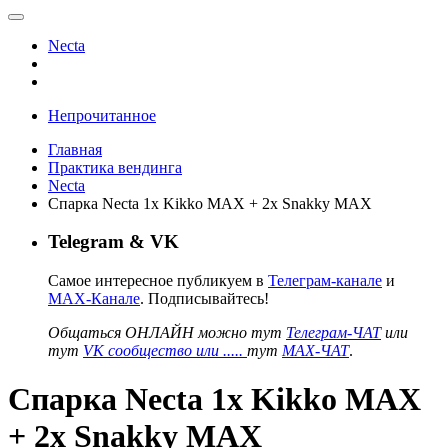
Necta
Непрочитанное
Главная
Практика вендинга
Necta
Спарка Necta 1х Kikko MAX + 2x Snakky MAX
Telegram & VK
Самое интересное публикуем в
Телеграм-канале
и
MAX-Канале
. Подписывайтесь!
Общаться ОНЛАЙН можно тут
Телеграм-ЧАТ
или
тут
VK сообщество или .....
тут
MAX-ЧАТ
.
Спарка Necta 1х Kikko MAX
+ 2x Snakky MAX