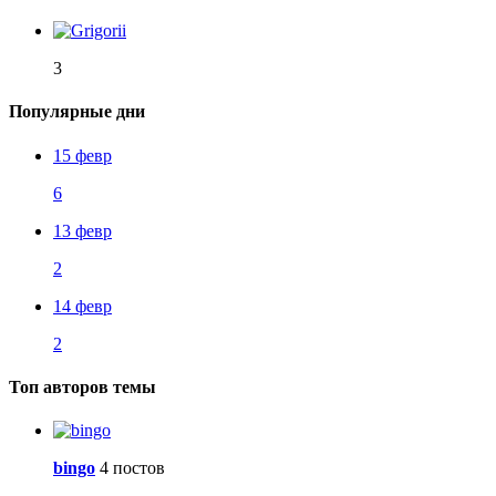
3
Популярные дни
15 февр
6
13 февр
2
14 февр
2
Топ авторов темы
bingo
4 постов