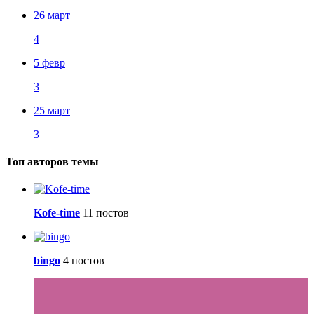
26 март
4
5 февр
3
25 март
3
Топ авторов темы
Kofe-time
11 постов
bingo
4 постов