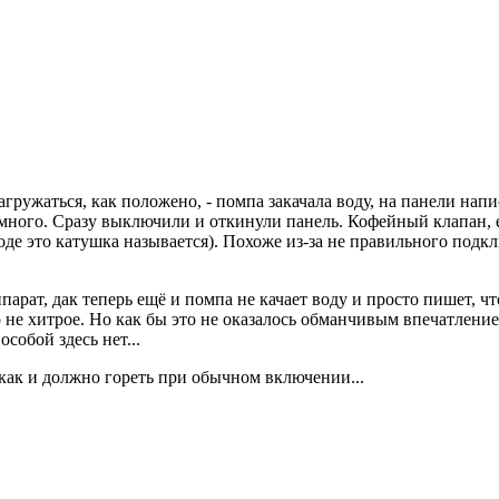
агружаться, как положено, - помпа закачала воду, на панели нап
много. Сразу выключили и откинули панель. Кофейный клапан, е
оде это катушка называется). Похоже из-за не правильного подклю
арат, дак теперь ещё и помпа не качает воду и просто пишет, чт
о не хитрое. Но как бы это не оказалось обманчивым впечатление
собой здесь нет...
, как и должно гореть при обычном включении...