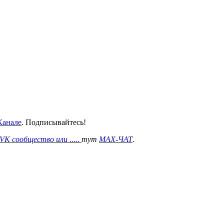
анале
. Подписывайтесь!
VK сообщество или .....
тут
MAX-ЧАТ
.