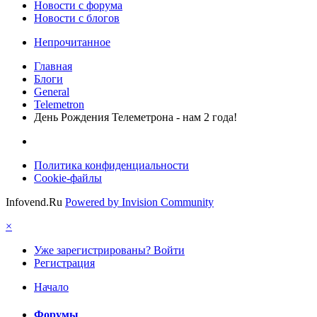
Новости c форума
Новости с блогов
Непрочитанное
Главная
Блоги
General
Telemetron
День Рождения Телеметрона - нам 2 года!
Политика конфиденциальности
Cookie-файлы
Infovend.Ru
Powered by Invision Community
×
Уже зарегистрированы? Войти
Регистрация
Начало
Форумы