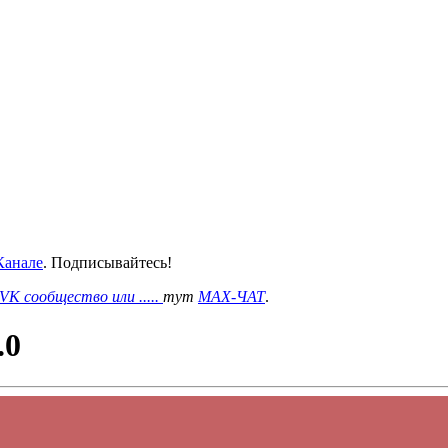
анале
. Подписывайтесь!
VK сообщество или .....
тут
MAX-ЧАТ
.
.0