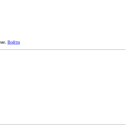
еме.
Войти