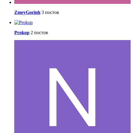
ZmeyGorinh
3 постов
Prokop
2 постов