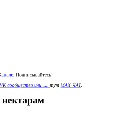
анале
. Подписывайтесь!
VK сообщество или .....
тут
MAX-ЧАТ
.
 нектарам